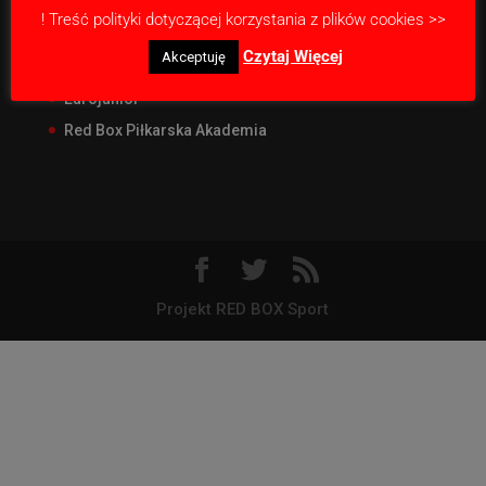
RED BOX Junior Liga
! Treść polityki dotyczącej korzystania z plików cookies >>
RED BOX CUP Junior
Czytaj Więcej
Akceptuję
RED BOX Pro Camp
Eurojunior
Red Box Piłkarska Akademia
Projekt RED BOX Sport