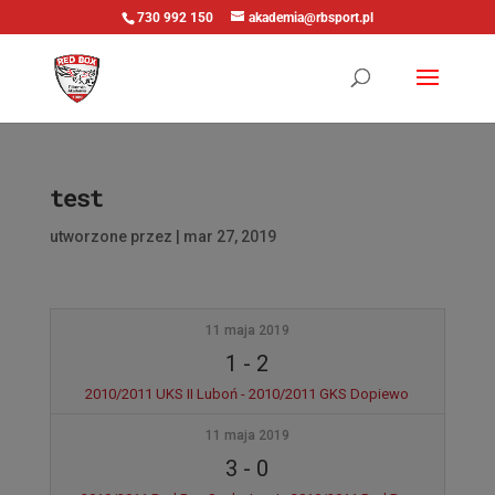
730 992 150
akademia@rbsport.pl
test
utworzone przez
|
mar 27, 2019
11 maja 2019
1
-
2
2010/2011 UKS II Luboń - 2010/2011 GKS Dopiewo
11 maja 2019
3
-
0