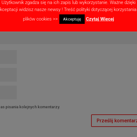
Użytkownik zgadza się na ich zapis lub wykorzystanie. Ważne dzięki
kceptacji widzisz nasze newsy ! Treść polityki dotyczącej korzystania
plików cookies >>
Czytaj Więcej
Akceptuję
as pisania kolejnych komentarzy.