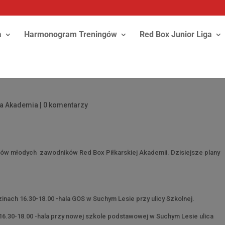
a
Harmonogram Treningów
Red Box Junior Liga
ka Akademia
|
0 komentarzy
gów młodych zawodników Red Box Piłkarskiej Akademii. Dzisiejsze plany
inach 16.30-18.00 -hala GOS w Suchym Lesie przy ulicy Szkolnej.
16.30-18.00 -hala przy nowej szkole podstawowej w Suchym Lesie ulica