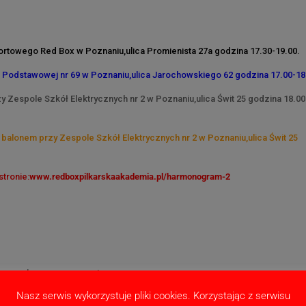
rtowego Red Box w Poznaniu,ulica Promienista 27a godzina 17.30-19.00.
 Podstawowej nr 69 w Poznaniu,ulica Jarochowskiego 62 godzina 17.00-18
 Zespole Szkół Elektrycznych nr 2 w Poznaniu,ulica Świt 25 godzina 18.00
balonem przy Zespole Szkół Elektrycznych nr 2 w Poznaniu,ulica Świt 25
tronie:
www.redboxpilkarskaakademia.pl/harmonogram-2
ne pola są oznaczone
*
Nasz serwis wykorzystuje pliki cookies. Korzystając z serwisu