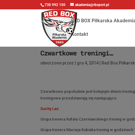
730 992 150
akademia@rbsport.pl
RED BOX Piłkarska Akademi
Kontakt
Czwartkowe treningi…
utworzone przez
|
gru 4, 2014
|
Red Box Piłkars
Czwartkowe popołudnie jest kolejnym dniem trenin
treningowe przedstawiają się następująco:
Suchy Las:
Grupa trenera Rafała Czerniawskiego trening w godz
Grupa trenera Macieja Kubiaka trening w godzinach 