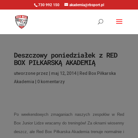
730 992 150
akademia@rbsport.pl
Deszczowy poniedziałek z RED
BOX PIŁKARSKĄ AKADEMIĄ
utworzone przez
|
maj 12, 2014
|
Red Box Piłkarska
Akademia
|
0 komentarzy
Po weekendowych zmaganiach naszych zespołów w Red
Box Junior Lidze wracamy do treningów!
Za oknami wiosenny
deszcz, ale Red Box Piłkarska Akademia trenuje normalnie i