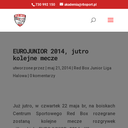
730 992 150
akademia@rbsport.pl
EUROJUNIOR 2014, jutro
kolejne mecze
utworzone przez
|
maj 21, 2014
|
Red Box Junior Liga
Halowa
|
0 komentarzy
Już jutro, w czwartek 22 maja br, na boiskach
Centrum Sportowego Red Box rozegrane
zostaną kolejne mecze rozgrywek