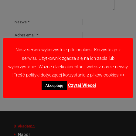
Nasz serwis wykorzystuje pliki cookies. Korzystając z
serwisu Użytkownik zgadza się na ich zapis lub
Zapamiętaj moje dane w tej przeglądarce
wykorzystanie. Ważne dzięki akceptacji widzisz nasze newsy
podczas pisania kolejnych komentarzy.
! Treść polityki dotyczącej korzystania z plików cookies >>
Czytaj Więcej
Akceptuję
O Akademii
Nabór