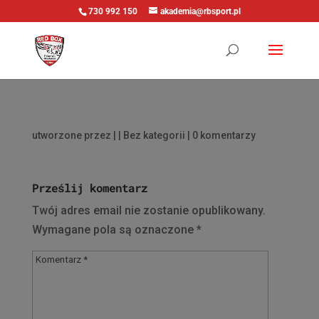
730 992 150
akademia@rbsport.pl
utworzone przez
|
| Bez kategorii |
0 komentarzy
Prześlij komentarz
Twój adres email nie zostanie opublikowany.
Wymagane pola są oznaczone
*