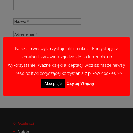
Nasz serwis wykorzystuje pliki cookies. Korzystając z
serwisu Użytkownik zgadza się na ich zapis lub
Zapamiętaj moje dane w tej przeglądarce
wykorzystanie. Ważne dzięki akceptacji widzisz nasze newsy
podczas pisania kolejnych komentarzy.
! Treść polityki dotyczącej korzystania z plików cookies >>
Czytaj Więcej
Akceptuję
O Akademii
Nabór