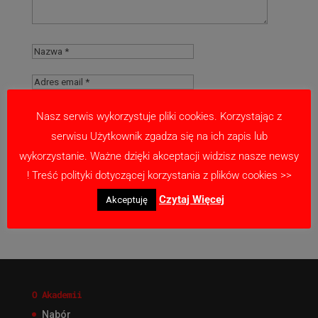
Nasz serwis wykorzystuje pliki cookies. Korzystając z
serwisu Użytkownik zgadza się na ich zapis lub
Zapamiętaj moje dane w tej przeglądarce
wykorzystanie. Ważne dzięki akceptacji widzisz nasze newsy
podczas pisania kolejnych komentarzy.
! Treść polityki dotyczącej korzystania z plików cookies >>
Czytaj Więcej
Akceptuję
O Akademii
Nabór