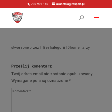
730 992 150
akademia@rbsport.pl
utworzone przez
|
| Bez kategorii |
0 komentarzy
Prześlij komentarz
Twój adres email nie zostanie opublikowany.
Wymagane pola są oznaczone
*