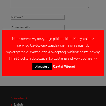
Nasz serwis wykorzystuje pliki cookies. Korzystając z
serwisu Użytkownik zgadza się na ich zapis lub
Zapamiętaj moje dane w tej przeglądarce
wykorzystanie. Ważne dzięki akceptacji widzisz nasze newsy
podczas pisania kolejnych komentarzy.
! Treść polityki dotyczącej korzystania z plików cookies >>
Czytaj Więcej
Akceptuję
O Akademii
Nabór