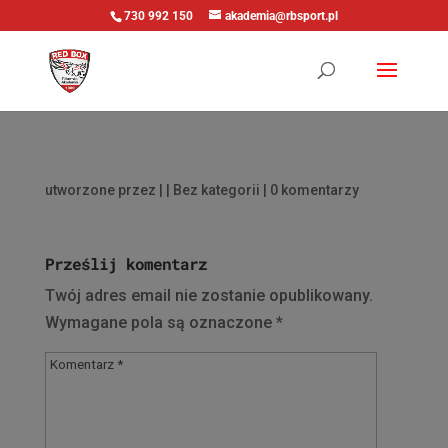
730 992 150
akademia@rbsport.pl
utworzone przez
|
| Bez kategorii |
0 komentarzy
Prześlij komentarz
Twój adres email nie zostanie opublikowany.
Wymagane pola są oznaczone
*