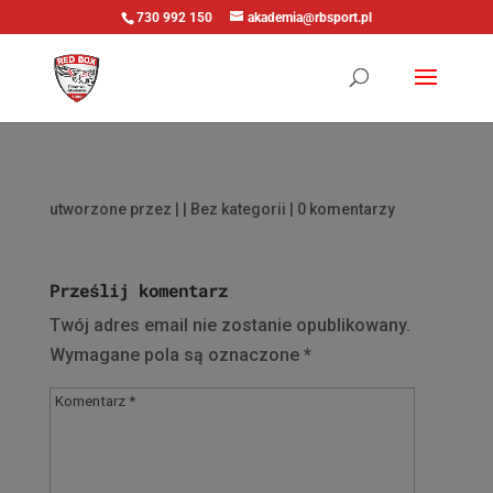
730 992 150
akademia@rbsport.pl
utworzone przez
|
| Bez kategorii |
0 komentarzy
Prześlij komentarz
Twój adres email nie zostanie opublikowany.
Wymagane pola są oznaczone
*