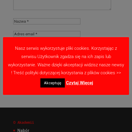
Nasz serwis wykorzystuje pliki cookies. Korzystając z
serwisu Użytkownik zgadza się na ich zapis lub
Zapamiętaj moje dane w tej przeglądarce
wykorzystanie. Ważne dzięki akceptacji widzisz nasze newsy
podczas pisania kolejnych komentarzy.
! Treść polityki dotyczącej korzystania z plików cookies >>
Czytaj Więcej
Akceptuję
O Akademii
Nabór