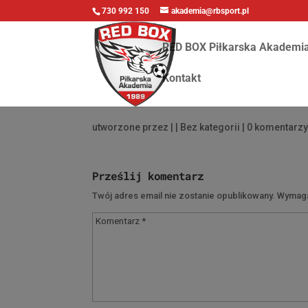
730 992 150
akademia@rbsport.pl
RED BOX Piłkarska Akademi
Kontakt
utworzone przez
|
| Bez kategorii |
0 komentarz
Prześlij komentarz
Twój adres email nie zostanie opublikowany.
Wymaga