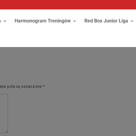
a
Harmonogram Treningów
Red Box Junior Liga
y
ne pola są oznaczone
*