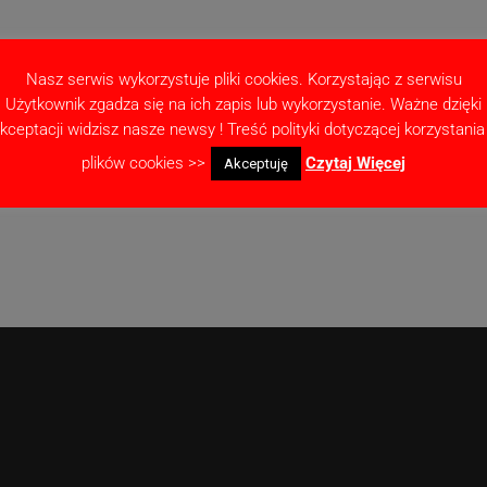
Nasz serwis wykorzystuje pliki cookies. Korzystając z serwisu
Użytkownik zgadza się na ich zapis lub wykorzystanie. Ważne dzięki
kceptacji widzisz nasze newsy ! Treść polityki dotyczącej korzystania
as pisania kolejnych komentarzy.
plików cookies >>
Czytaj Więcej
Akceptuję