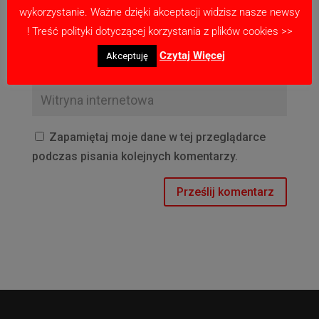
wykorzystanie. Ważne dzięki akceptacji widzisz nasze newsy
! Treść polityki dotyczącej korzystania z plików cookies >>
Czytaj Więcej
Akceptuję
Zapamiętaj moje dane w tej przeglądarce
podczas pisania kolejnych komentarzy.