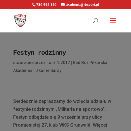
730 992 150
akademia@rbsport.pl
Festyn rodzinny
utworzone przez
|
wrz 4, 2017
|
Red Box Piłkarska
Akademia
|
0 komentarzy
Serdecznie zapraszamy do wzięcia udziału w
festynie rodzinnym „Militaria na sportowo”.
Festyn odbędzie się 9 września przy ulicy
Promienistej 27, klub WKS Grunwald. Więcej