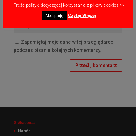
! Treść polityki dotyczącej korzystania z plików cookies >>
Czytaj Więcej
Akceptuję
Zapamiętaj moje dane w tej przeglądarce
podczas pisania kolejnych komentarzy.
O Akademii
Nabór