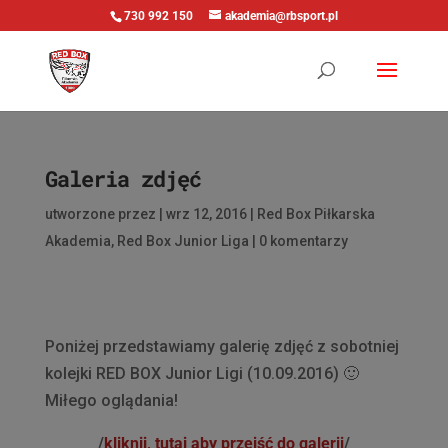
730 992 150
akademia@rbsport.pl
Galeria zdjęć
utworzone przez
|
wrz 12, 2016
|
Red Box Piłkarska
Akademia
,
Red Box Junior Liga
|
0 komentarzy
Poniżej przedstawiamy galerię zdjęć z sobotniej
kolejki RED BOX Junior Ligi (10.09.2016)
🙂
Miłego oglądania!
/
kliknij, tutaj aby przejść do galerii
/