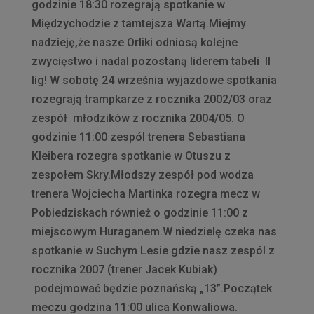
godzinie 18:30 rozegrają spotkanie w
Międzychodzie z tamtejsza Wartą.Miejmy
nadzieję,że nasze Orliki odniosą kolejne
zwycięstwo i nadal pozostaną liderem tabeli II
lig! W sobotę 24 września wyjazdowe spotkania
rozegrają trampkarze z rocznika 2002/03 oraz
zespół młodzików z rocznika 2004/05. O
godzinie 11:00 zespól trenera Sebastiana
Kleibera rozegra spotkanie w Otuszu z
zespołem Skry.Młodszy zespół pod wodza
trenera Wojciecha Martinka rozegra mecz w
Pobiedziskach również o godzinie 11:00 z
miejscowym Huraganem.W niedzielę czeka nas
spotkanie w Suchym Lesie gdzie nasz zespól z
rocznika 2007 (trener Jacek Kubiak)
podejmować będzie poznańską „13”.Początek
meczu godzina 11:00 ulica Konwaliowa.