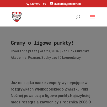
730 992 150
akademia@rbsport.pl
Gramy o ligowe punkty!
utworzone przez
|
wrz 23, 2016
|
Red Box Piłkarska
Akademia
,
Poznań
,
Suchy Las
|
0 komentarzy
Już od piątku nasze zespoły występujące w
rozgrywkach Wielkopolskiego Związku Piłki
Nożnej powalczą o ligowe punkty.Najszybciej
mecz rozegrają zawodnicy z rocznika 2006.O