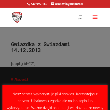
730 992 150
akademia@rbsport.pl
Gwiazdka z Gwiazdami
14.12.2013
[doptg id=”7″]
O Akademii
Nabór
Nasza misja
Nasz serwis wykorzystuje pliki cookies. Korzystając z
Kontakt
serwisu Użytkownik zgadza się na ich zapis lub
wykorzystanie. Ważne dzięki akceptacji widzisz nasze newsy