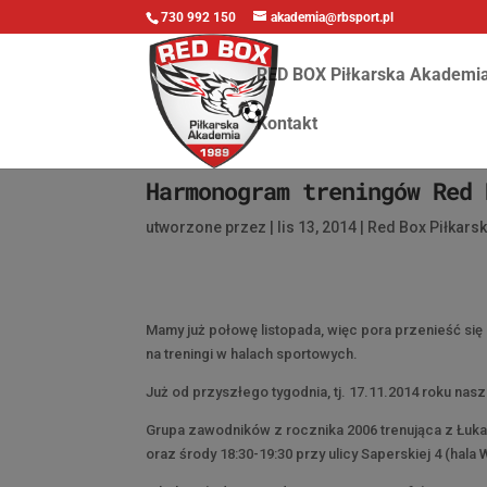
730 992 150
akademia@rbsport.pl
RED BOX Piłkarska Akademi
Kontakt
Harmonogram treningów Red 
utworzone przez
|
lis 13, 2014
|
Red Box Piłkars
Mamy już połowę listopada, więc pora przenieść się
na treningi w halach sportowych.
Już od przyszłego tygodnia, tj. 17.11.2014 roku n
Grupa zawodników z rocznika 2006 trenująca z Łuk
oraz środy 18:30-19:30 przy ulicy Saperskiej 4 (hal