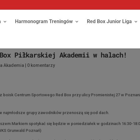
a
Harmonogram Treningów
Red Box Junior Liga
Box Piłkarskiej Akademii w halach!
ka Akademia
|
0 komentarzy
 z boisk Centrum Sportowego Red Box przy ulicy Promienistej 27 w Poznan
asze najmłodsze grupy zawodników przenoszą się pod dach.
aszem Markiem spotykać się będzie w poniedziałek w godzinach 16:30-18:
a WKS Grunwald Poznań)