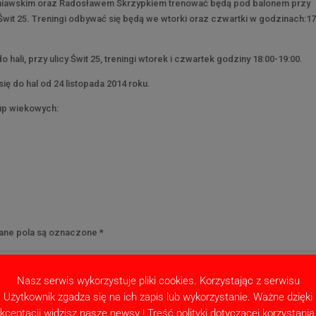
erniawskim oraz Radosławem Skrzypkiem trenować będą pod balonem przy
Świt 25. Treningi odbywać się będą we wtorki oraz czwartki w godzinach:17
ali, przy ulicy Świt 25, treningi wtorek i czwartek godziny 18:00-19:00.
ę do hal od 24 listopada 2014 roku.
up wiekowych:
ne pola są oznaczone
*
Nasz serwis wykorzystuje pliki cookies. Korzystając z serwisu
Użytkownik zgadza się na ich zapis lub wykorzystanie. Ważne dzięki
kceptacji widzisz nasze newsy ! Treść polityki dotyczącej korzystania