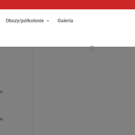
Obozy/półkolonie
Galeria
iu
00