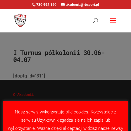
730 992 150
akademia@rbsport.pl
I Turnus półkolonii 30.06-
04.07
[doptg id=”31″]
O Akademii
Nabór
Nasza misja
Nasz serwis wykorzystuje pliki cookies. Korzystając z
Kontakt
serwisu Użytkownik zgadza się na ich zapis lub
wykorzystanie. Ważne dzięki akceptacji widzisz nasze newsy