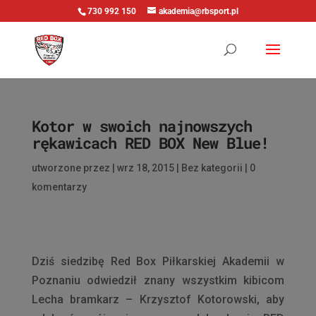
730 992 150
akademia@rbsport.pl
Kotor w swoich najnowszych
rękawicach RED BOX New Blue!
utworzone przez
|
wrz 18, 2015
|
Bez kategorii
|
0
komentarzy
Dziś siedzibę Red Box Piłkarskiej Akademii w
Poznaniu odwiedził znany wszystkim kibicom
Lecha bramkarz – Krzysztof Kotorowski, aby