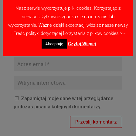
Nasz serwis wykorzystuje pliki cookies. Korzystając z
serwisu Użytkownik zgadza się na ich zapis lub
wykorzystanie. Ważne dzięki akceptacji widzisz nasze newsy
! Treść polityki dotyczącej korzystania z plików cookies >>
Czytaj Więcej
Akceptuję
Zapamiętaj moje dane w tej przeglądarce
podczas pisania kolejnych komentarzy.