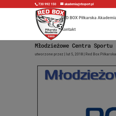
730 992 150
akademia@rbsport.pl
RED BOX Piłkarska Akademi
Kontakt
Młodzieżowe Centra Sportu
utworzone przez
|
lut 5, 2018
|
Red Box Piłkarsk