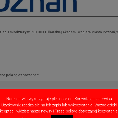
zieci i młodzieży w RED BOX Piłkarskiej Akademii wspiera Miasto Poznań, 
ne pola są oznaczone
*
Nasz serwis wykorzystuje pliki cookies. Korzystając z serwisu
Użytkownik zgadza się na ich zapis lub wykorzystanie. Ważne dzięki
kceptacji widzisz nasze newsy ! Treść polityki dotyczącej korzystania