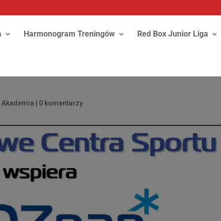
a
Harmonogram Treningów
Red Box Junior Liga
a Akademia
|
0 komentarzy