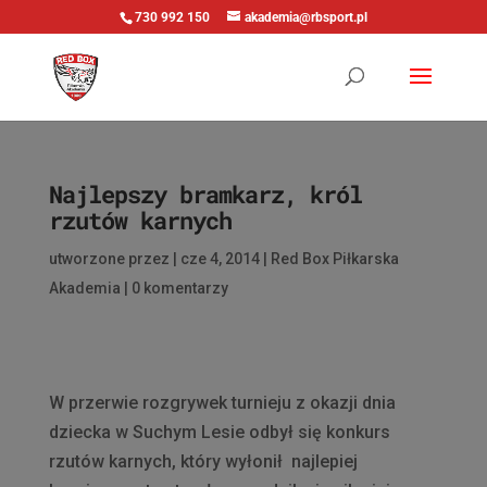
730 992 150
akademia@rbsport.pl
Najlepszy bramkarz, król
rzutów karnych
utworzone przez
|
cze 4, 2014
|
Red Box Piłkarska
Akademia
|
0 komentarzy
W przerwie rozgrywek turnieju z okazji dnia
dziecka w Suchym Lesie odbył się konkurs
rzutów karnych, który wyłonił najlepiej