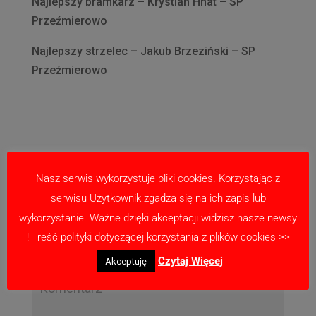
Najlepszy bramkarz – Krystian Hnat – SP
Przeźmierowo
Najlepszy strzelec – Jakub Brzeziński – SP
Przeźmierowo
Nasz serwis wykorzystuje pliki cookies. Korzystając z
serwisu Użytkownik zgadza się na ich zapis lub
Prześlij komentarz
wykorzystanie. Ważne dzięki akceptacji widzisz nasze newsy
Twój adres email nie zostanie opublikowany.
! Treść polityki dotyczącej korzystania z plików cookies >>
Wymagane pola są oznaczone
*
Czytaj Więcej
Akceptuję