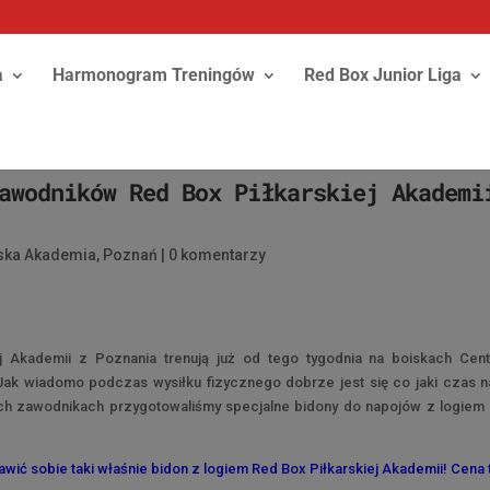
a
Harmonogram Treningów
Red Box Junior Liga
awodników Red Box Piłkarskiej Akademi
rska Akademia
,
Poznań
|
0 komentarzy
j Akademii z Poznania trenują już od tego tygodnia na boiskach Cen
Jak wiadomo podczas wysiłku fizycznego dobrze jest się co jaki czas n
zych zawodnikach przygotowaliśmy specjalne bidony do napojów z logiem
ić sobie taki właśnie bidon z logiem Red Box Piłkarskiej Akademii! Cena 