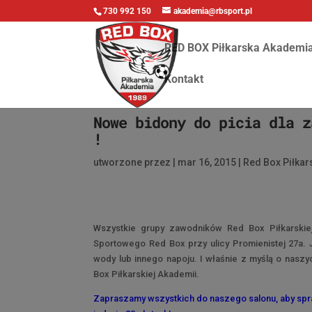
730 992 150
akademia@rbsport.pl
RED BOX Piłkarska Akademi
Kontakt
Nowe bidony do picia dla z
!
utworzone przez
|
mar 16, 2015
|
Red Box Piłka
Wszystkie grupy zawodników Red Box Piłkarskie
Sportowego Red Box przy ulicy Promienistej 27a. 
wody lub innego napoju. I właśnie z myślą o nas
Box Piłkarskiej Akademii.
Zapraszamy wszystkich do naszego salonu, aby spraw