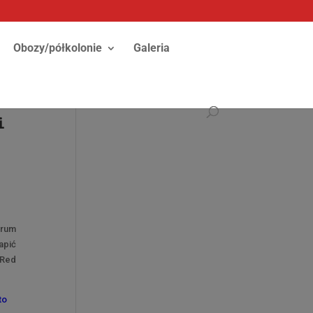
Obozy/półkolonie
Galeria
i
trum
apić
 Red
to