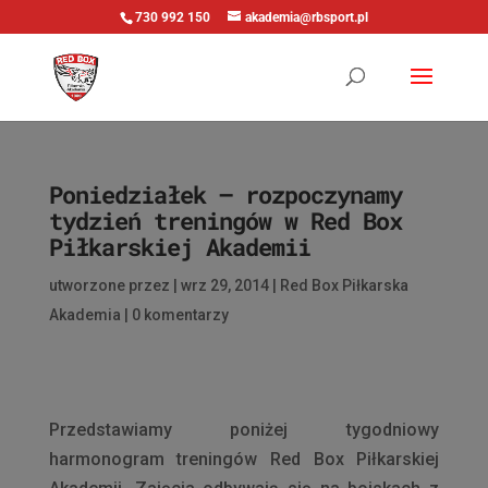
730 992 150
akademia@rbsport.pl
Poniedziałek – rozpoczynamy
tydzień treningów w Red Box
Piłkarskiej Akademii
utworzone przez
|
wrz 29, 2014
|
Red Box Piłkarska
Akademia
|
0 komentarzy
Przedstawiamy poniżej tygodniowy
harmonogram treningów Red Box Piłkarskiej