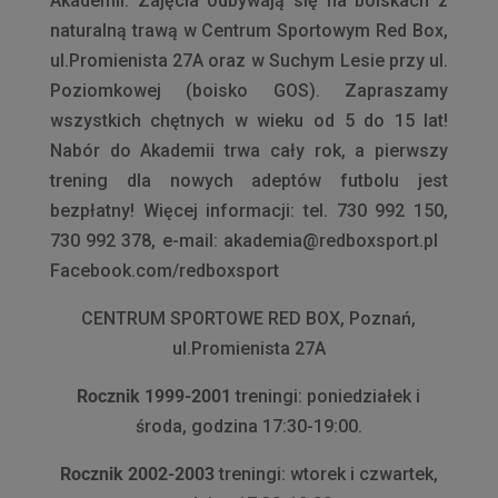
Akademii. Zajęcia odbywają się na boiskach z
naturalną trawą w Centrum Sportowym Red Box,
ul.Promienista 27A oraz w Suchym Lesie przy ul.
Poziomkowej (boisko GOS). Zapraszamy
wszystkich chętnych w wieku od 5 do 15 lat!
Nabór do Akademii trwa cały rok, a pierwszy
trening dla nowych adeptów futbolu jest
bezpłatny! Więcej informacji: tel. 730 992 150,
730 992 378, e-mail: akademia@redboxsport.pl
Facebook.com/redboxsport
CENTRUM SPORTOWE RED BOX, Poznań,
ul.Promienista 27A
Rocznik 1999-2001
treningi: poniedziałek i
środa, godzina 17:30-19:00.
Rocznik 2002-2003
treningi: wtorek i czwartek,