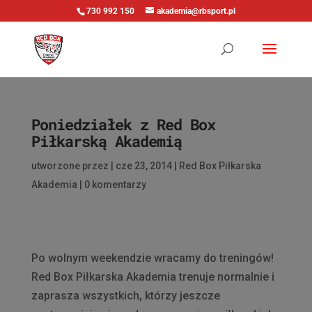
730 992 150
akademia@rbsport.pl
Poniedziałek z Red Box
Piłkarską Akademią
utworzone przez
|
cze 23, 2014
|
Red Box Piłkarska
Akademia
|
0 komentarzy
Po wolnym weekendzie wracamy do treningów!
Red Box Piłkarska Akademia trenuje normalnie i
zaprasza wszystkich, którzy jeszcze