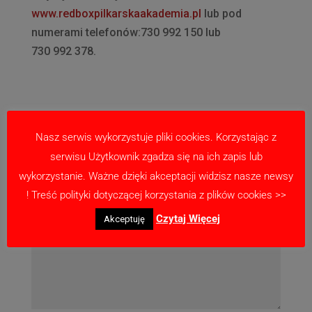
www.redboxpilkarskaakademia.pl
lub pod
numerami telefonów:730 992 150 lub
730 992 378.
Prześlij komentarz
Nasz serwis wykorzystuje pliki cookies. Korzystając z
Twój adres email nie zostanie opublikowany.
serwisu Użytkownik zgadza się na ich zapis lub
Wymagane pola są oznaczone
*
wykorzystanie. Ważne dzięki akceptacji widzisz nasze newsy
! Treść polityki dotyczącej korzystania z plików cookies >>
Czytaj Więcej
Akceptuję