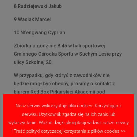
8.Radziejewski Jakub
9.Wasiak Marcel
10.Nfengwang Cyprian
Zbiórka o godzinie 8:45 w hali sportowej
Gminnego Ośrodka Sportu w Suchym Lesie przy
ulicy Szkolnej 20.
W przypadku, gdy któryś z zawodników nie
będzie mógł być obecny, prosimy o kontakt z
biurem Red Box Piłkarskiej Akademii pod
numerem tel. 730 992 150.
Nasz serwis wykorzystuje pliki cookies. Korzystając z
serwisu Użytkownik zgadza się na ich zapis lub
wykorzystanie. Ważne dzięki akceptacji widzisz nasze newsy
! Treść polityki dotyczącej korzystania z plików cookies >>