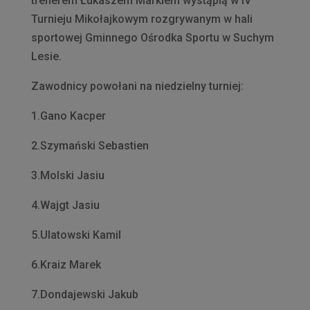
trenerem Łukaszem Markiem wystąpią w IV
Turnieju Mikołajkowym rozgrywanym w hali
sportowej Gminnego Ośrodka Sportu w Suchym
Lesie.
Zawodnicy powołani na niedzielny turniej:
1.Gano Kacper
2.Szymański Sebastien
3.Molski Jasiu
4.Wajgt Jasiu
5.Ulatowski Kamil
6.Kraiz Marek
7.Dondajewski Jakub