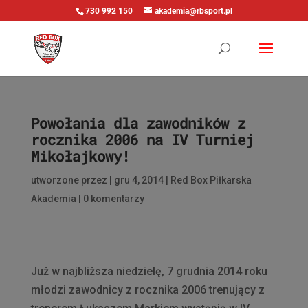
730 992 150
akademia@rbsport.pl
Powołania dla zawodników z
rocznika 2006 na IV Turniej
Mikołajkowy!
utworzone przez
|
gru 4, 2014
|
Red Box Piłkarska
Akademia
|
0 komentarzy
Już w najbliższa niedzielę, 7 grudnia 2014 roku
młodzi zawodnicy z rocznika 2006 trenujący z