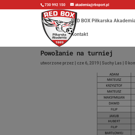
730 992 150
akademia@rbsport.pl
RED BOX Piłkarska Akademi
Kontakt
Powołanie na turniej
utworzone przez
|
cze 6, 2019
|
Suchy Las
|
0 ko