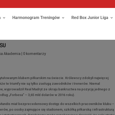
a
Harmonogram Treningów
Red Box Junior Liga
SU
ska Akademia
|
0 komentarzy
tytułowanym klubem piłkarskim na świecie. Królewscy zdobyli najwięcej
kże te triumfy nie są tylko zasługą zawodników i trenerów. Niemal
ów, wyprowadził Real Madryt ze skraju bankructwa na pozycję jednego z
dług „Forbesa” – 3,65 mld dolarów w 2016 roku).
. Mandis miał bezprecedensowy dostęp do wszelkich pracowników klubu –
erów, po osoby zajmujące się stadionem, szkółką piłkarską i infrastrukturą