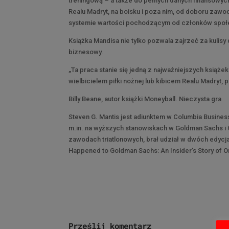
treningową – a także do pełnych danych finansowych
Realu Madryt, na boisku i poza nim, od doboru zawod
systemie wartości pochodzącym od członków społ
Książka Mandisa nie tylko pozwala zajrzeć za kulisy
biznesowy.
„Ta praca stanie się jedną z najważniejszych książek
wielbicielem piłki nożnej lub kibicem Realu Madryt, p
Billy Beane, autor książki Moneyball. Nieczysta gra
Steven G. Mantis jest adiunktem w Columbia Busine
m.in. na wyższych stanowiskach w Goldman Sachs i 
zawodach triatlonowych, brał udział w dwóch edycj
Happened to Goldman Sachs: An Insider’s Story of O
Prześlij komentarz