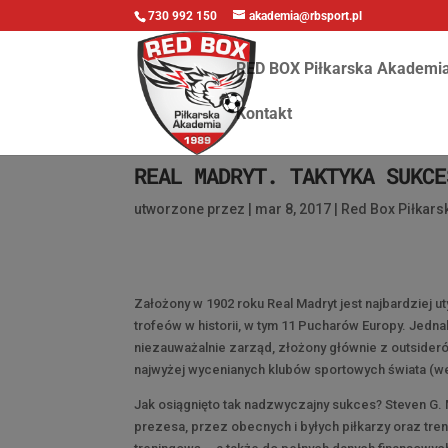
730 992 150
akademia@rbsport.pl
RED BOX Piłkarska Akademi
Kontakt
REAL MADRYT. TAKTYKA SUKCE
utworzone przez
|
mar 8, 2017
|
Red Box Piłkar
Założony w 1902 roku Real Madryt jest najbardziej u
trofeów w historii, w tym 11 Pucharów Europy. Jedna
niezauważalnie zarząd, złożony głównie z outsider
najwyżej wycenianych klubów sportowych świata (we
Jak osiągnięto tak nadzwyczajny sukces? Steven G
prezesa, przez obecnych i byłych piłkarzy oraz tren