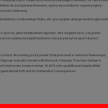
 i statystycznych. Dzięki temu może przekonująco dowieść, że cała strate
ników do zarządzania finansami, opiera się na kulturze organizacyjnej i
eczności klubowej.
 działalności znakomitego klubu, ale i precyzyjnie ukazuje niedościgły mod
 o sporcie, jakie kiedykolwiek napisano. Bez względu na to, czy jesteś
o przeczytaniu tej książki będziesz inaczej patrzył na sport i biznes”.
ss School. Wcześniej przez ponad 20 lat pracował w sektorze finansowym,
Citigroup oraz jako doradca McKinsey & Company. Poza tym startuje w
ach mistrzostw świata Ironman. W 2013 roku opublikował książkę What
rganizational Drift and Its Unintended Consequences.