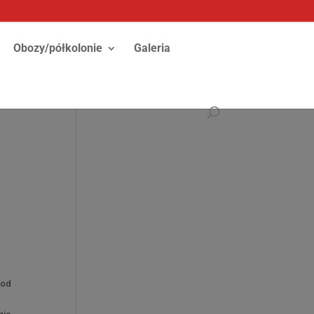
Obozy/półkolonie
Galeria
 od