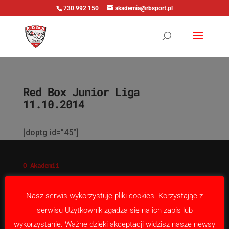
730 992 150
akademia@rbsport.pl
Red Box Junior Liga
11.10.2014
[doptg id=”45″]
O Akademii
Nabór
Nasza misja
Nasz serwis wykorzystuje pliki cookies. Korzystając z
Kontakt
serwisu Użytkownik zgadza się na ich zapis lub
wykorzystanie. Ważne dzięki akceptacji widzisz nasze newsy