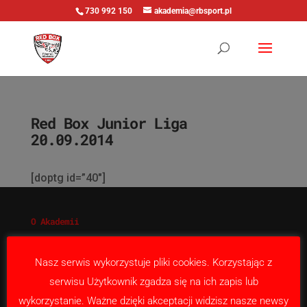
730 992 150
akademia@rbsport.pl
Red Box Junior Liga
20.09.2014
[doptg id=”40″]
O Akademii
Nabór
Nasza misja
Nasz serwis wykorzystuje pliki cookies. Korzystając z
Kontakt
serwisu Użytkownik zgadza się na ich zapis lub
wykorzystanie. Ważne dzięki akceptacji widzisz nasze newsy