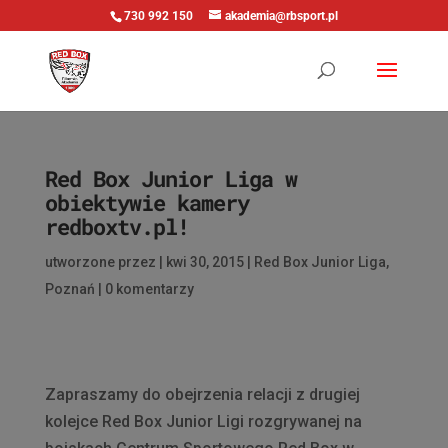
730 992 150
akademia@rbsport.pl
Red Box Junior Liga w
obiektywie kamery
redboxtv.pl!
utworzone przez
|
kwi 30, 2015
|
Red Box Junior Liga
,
Poznań
|
0 komentarzy
Zapraszamy do obejrzenia relacji z drugiej
kolejce Red Box Junior Ligi rozgrywanej na