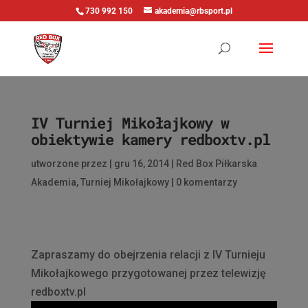
730 992 150
akademia@rbsport.pl
IV Turniej Mikołajkowy w
obiektywie kamery redboxtv.pl
utworzone przez
|
gru 16, 2014
|
Red Box Piłkarska
Akademia
,
Turniej Mikołajkowy
|
0 komentarzy
Zapraszamy do obejrzenia relacji z IV Turnieju
Mikołajkowego przygotowanej przez telewizję
redboxtv.pl