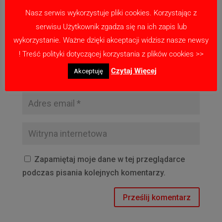
Nasz serwis wykorzystuje pliki cookies. Korzystając z
serwisu Użytkownik zgadza się na ich zapis lub
wykorzystanie. Ważne dzięki akceptacji widzisz nasze newsy
! Treść polityki dotyczącej korzystania z plików cookies >>
Czytaj Więcej
Akceptuję
Zapamiętaj moje dane w tej przeglądarce
podczas pisania kolejnych komentarzy.