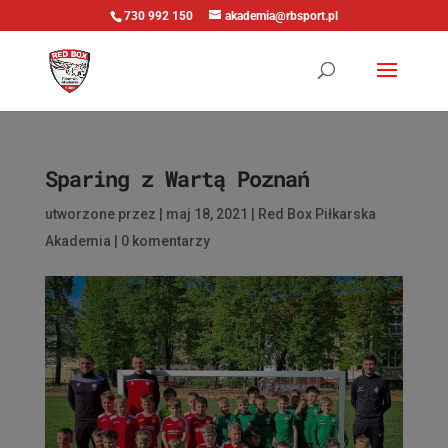
730 992 150
akademia@rbsport.pl
Sparing z Wartą Poznań
utworzone przez
|
maj 18, 2021
|
Red Box Piłkarska
Akademia
|
0 komentarzy