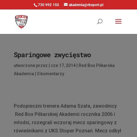
730 992 150
akademia@rbsport.pl
Sparingowe zwycięstwo
utworzone przez
|
cze 17, 2014
|
Red Box Piłkarska
Akademia
|
0 komentarzy
Podopieczni trenera Adama Szała, zawodnicy
Red Box Piłkarskiej Akademii rocznika 2006 i
młodsi, rozegrali wczoraj mecz sparingowy z
rówieśnikami z UKS Stoper Poznań. Mecz odbył