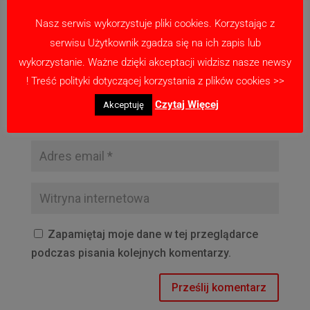
Nasz serwis wykorzystuje pliki cookies. Korzystając z
serwisu Użytkownik zgadza się na ich zapis lub
wykorzystanie. Ważne dzięki akceptacji widzisz nasze newsy
! Treść polityki dotyczącej korzystania z plików cookies >>
Czytaj Więcej
Akceptuję
Zapamiętaj moje dane w tej przeglądarce
podczas pisania kolejnych komentarzy.