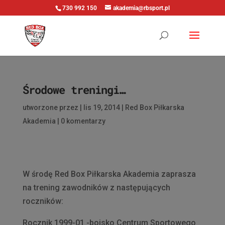
730 992 150
akademia@rbsport.pl
Środowe treningi…
utworzone przez
|
lis 19, 2014
|
Red Box Piłkarska
Akademia
|
0 komentarzy
W środę Red Box Piłkarska Akademia zaprasza
na trening zawodników z następujących
roczników:
Rocznik 1999-01 -boisko Centrum Sportowego