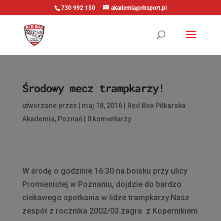
730 992 150
akademia@rbsport.pl
Środowy mecz trampkarzy!
utworzone przez
|
maj 18, 2016
|
Red Box Piłkarska
Akademia
,
Poznań
|
0 komentarzy
W środę o godzinie 16:30 na boisku przy ulicy
Promienistej w Poznaniu, dojdzie do bardzo
ciekawego spotkania w lidze trampkarzy.Nasz
zespół z rocznika 2002/03 zagra z Kopernikiem