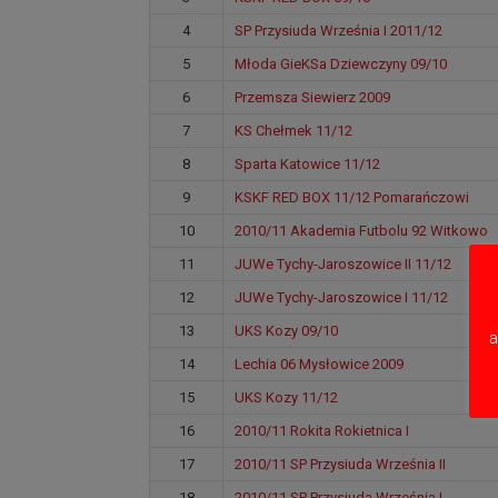
4
SP Przysiuda Września I 2011/12
5
Młoda GieKSa Dziewczyny 09/10
6
Przemsza Siewierz 2009
7
KS Chełmek 11/12
8
Sparta Katowice 11/12
9
KSKF RED BOX 11/12 Pomarańczowi
10
2010/11 Akademia Futbolu 92 Witkowo
11
JUWe Tychy-Jaroszowice II 11/12
12
JUWe Tychy-Jaroszowice I 11/12
13
UKS Kozy 09/10
a
14
Lechia 06 Mysłowice 2009
15
UKS Kozy 11/12
16
2010/11 Rokita Rokietnica I
17
2010/11 SP Przysiuda Września II
18
2010/11 SP Przysiuda Września I