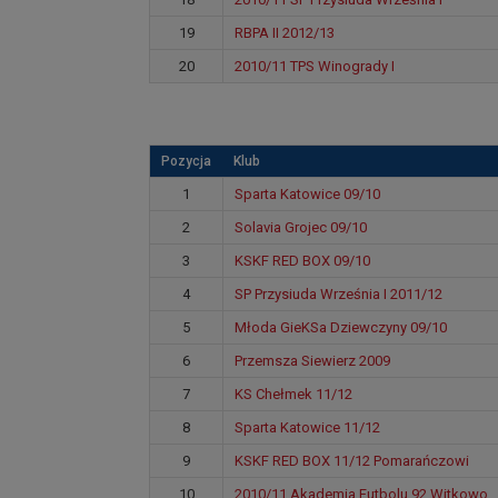
19
RBPA II 2012/13
20
2010/11 TPS Winogrady I
Pozycja
Klub
1
Sparta Katowice 09/10
2
Solavia Grojec 09/10
3
KSKF RED BOX 09/10
4
SP Przysiuda Września I 2011/12
5
Młoda GieKSa Dziewczyny 09/10
6
Przemsza Siewierz 2009
7
KS Chełmek 11/12
8
Sparta Katowice 11/12
9
KSKF RED BOX 11/12 Pomarańczowi
10
2010/11 Akademia Futbolu 92 Witkowo