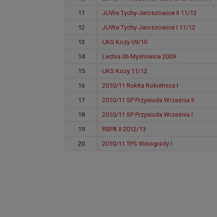
11
JUWe Tychy-Jaroszowice II 11/12
12
JUWe Tychy-Jaroszowice I 11/12
13
UKS Kozy 09/10
14
Lechia 06 Mysłowice 2009
15
UKS Kozy 11/12
16
2010/11 Rokita Rokietnica I
17
2010/11 SP Przysiuda Września II
18
2010/11 SP Przysiuda Września I
19
RBPA II 2012/13
20
2010/11 TPS Winogrady I