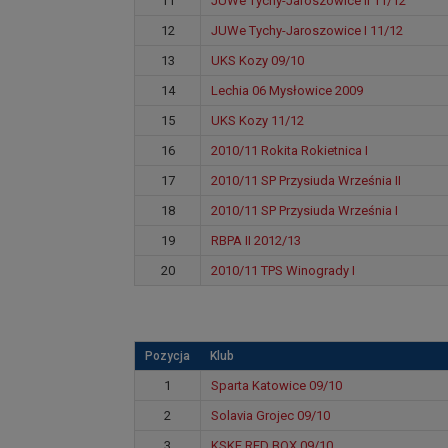
11
JUWe Tychy-Jaroszowice II 11/12
12
JUWe Tychy-Jaroszowice I 11/12
13
UKS Kozy 09/10
14
Lechia 06 Mysłowice 2009
15
UKS Kozy 11/12
16
2010/11 Rokita Rokietnica I
17
2010/11 SP Przysiuda Września II
18
2010/11 SP Przysiuda Września I
19
RBPA II 2012/13
20
2010/11 TPS Winogrady I
Pozycja
Klub
1
Sparta Katowice 09/10
2
Solavia Grojec 09/10
3
KSKF RED BOX 09/10