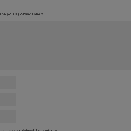
ne pola są oznaczone
*
as pisania kolejnych komentarzy.