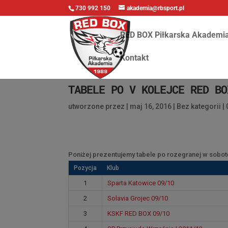
730 992 150
akademia@rbsport.pl
RED BOX Piłkarska Akademi
Kontakt
TABELE PO V KOLEJCE RED BO
utworzone przez
|
maj 16, 2016
|
Bez kategorii
|
Poniżej prezentujemy tabele po rozegranej w sobotę
Pozycja
Klub
1
Sparta Katowice 09/10
2
Solavia Grojec 09/10
3
KSKF RED BOX 09/10