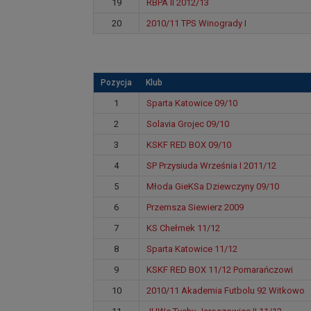
19
RBPA II 2012/13
20
2010/11 TPS Winogrady I
Pozycja
Klub
1
Sparta Katowice 09/10
2
Solavia Grojec 09/10
3
KSKF RED BOX 09/10
4
SP Przysiuda Września I 2011/12
5
Młoda GieKSa Dziewczyny 09/10
6
Przemsza Siewierz 2009
7
KS Chełmek 11/12
8
Sparta Katowice 11/12
9
KSKF RED BOX 11/12 Pomarańczowi
10
2010/11 Akademia Futbolu 92 Witkowo