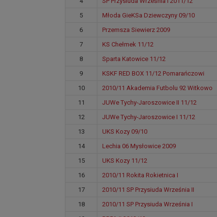
4
SP Przysiuda Września I 2011/12
5
Młoda GieKSa Dziewczyny 09/10
6
Przemsza Siewierz 2009
7
KS Chełmek 11/12
8
Sparta Katowice 11/12
9
KSKF RED BOX 11/12 Pomarańczowi
10
2010/11 Akademia Futbolu 92 Witkowo
11
JUWe Tychy-Jaroszowice II 11/12
12
JUWe Tychy-Jaroszowice I 11/12
13
UKS Kozy 09/10
14
Lechia 06 Mysłowice 2009
15
UKS Kozy 11/12
16
2010/11 Rokita Rokietnica I
17
2010/11 SP Przysiuda Września II
18
2010/11 SP Przysiuda Września I