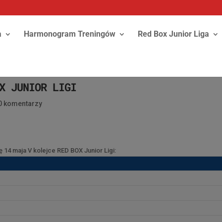
a
Harmonogram Treningów
Red Box Junior Liga
X JUNIOR LIGI
0 komentarzy
 14 maja V kolejce RED BOX Junior Ligi: