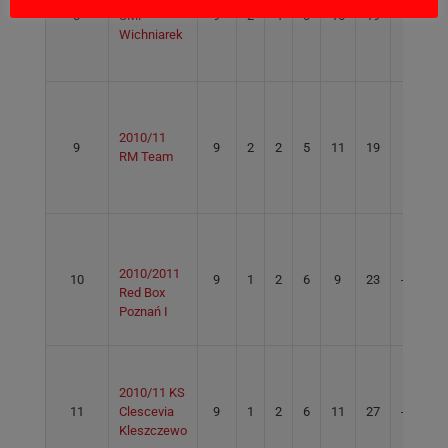
8
SMP
9
2
4
3
16
19
-3
Wichniarek
2010/11
9
9
2
2
5
11
19
-8
RM Team
2010/2011
10
9
1
2
6
9
23
-14
Red Box
Poznań I
2010/11 KS
11
Clescevia
9
1
2
6
11
27
-16
Kleszczewo