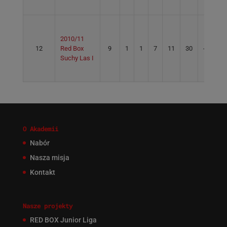
2010/11
12
Red Box
9
1
1
7
11
30
-19
Suchy Las I
O Akademii
Nabór
Nasza misja
Kontakt
Nasze projekty
RED BOX Junior Liga