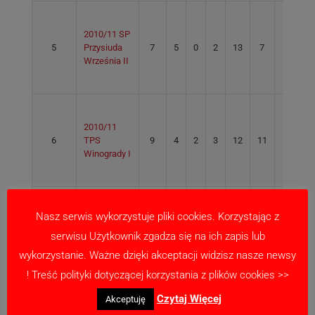
2010/11 SP
5
Przysiuda
7
5
0
2
13
7
6
Września II
2010/11
6
TPS
9
4
2
3
12
11
1
Winogrady I
Nasz serwis wykorzystuje pliki cookies. Korzystając z
2010/11 PS
7
8
3
1
4
9
10
-1
serwisu Użytkownik zgadza się na ich zapis lub
Gniezno
wykorzystanie. Ważne dzięki akceptacji widzisz nasze newsy
! Treść polityki dotyczącej korzystania z plików cookies >>
Czytaj Więcej
Akceptuję
2010/11