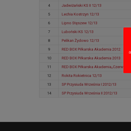
4
Jadwiżański KS II 12/13
5
Lechia Kostrzyn 12/13
6
Lipno Stęszew 12/13
7
Luboński KS 12/13
8
Pelikan Żydowo 12/13
9
RED BOX Piłkarska Akademia 2012
a
10
RED BOX Piłkarska Akademia 2013
11
RED BOX Piłkarska Akademia„Czerwoni”
12
Rokita Rokietnica 12/13
13
SP Przysiuda Września I 2012/13
14
SP Przysiuda Września II 2012/13