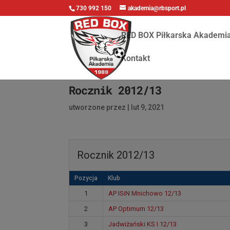
730 992 150
akademia@rbsport.pl
RED BOX Piłkarska Akademi
Kontakt
Rocznik 2012/13
utworzone przez
|
lut 9, 2021
Rocznik 2012/13
Pozycja
Klub
1
AP ISiN Mnichowo 12/13
2
AP Optimum 12/13
3
Jadwiżański KS I 12/13