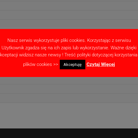
Nasz serwis wykorzystuje pliki cookies. Korzystając z serwisu
Użytkownik zgadza się na ich zapis lub wykorzystanie. Ważne dzięki
kceptacji widzisz nasze newsy ! Treść polityki dotyczącej korzystania
plików cookies >>
Czytaj Więcej
Akceptuję
 12/13