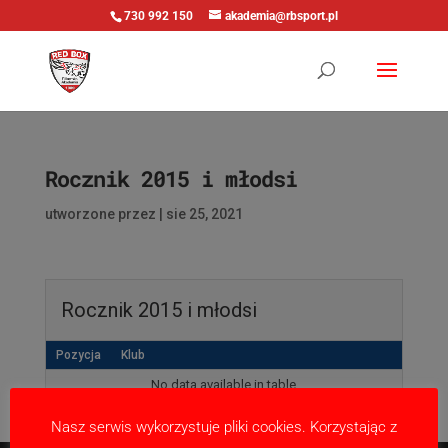
730 992 150
akademia@rbsport.pl
Rocznik 2015 i młodsi
utworzone przez
|
sie 25, 2021
Rocznik 2015 i młodsi
Pozycja
Klub
No data available in table
Nasz serwis wykorzystuje pliki cookies. Korzystając z