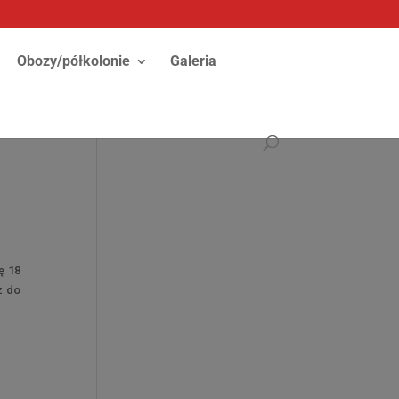
Obozy/półkolonie
Galeria
ę 18
ż do