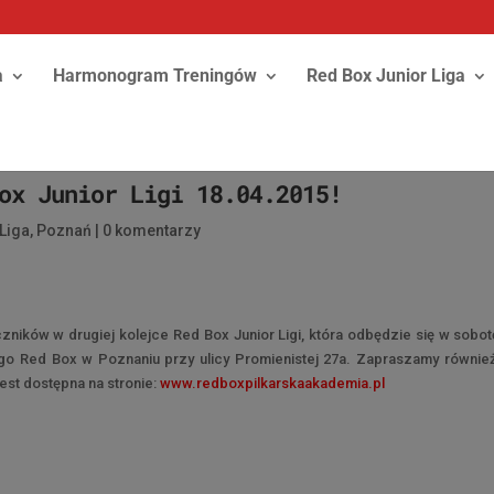
a
Harmonogram Treningów
Red Box Junior Liga
ox Junior Ligi 18.04.2015!
Liga
,
Poznań
|
0 komentarzy
ików w drugiej kolejce Red Box Junior Ligi, która odbędzie się w sobot
go Red Box w Poznaniu przy ulicy Promienistej 27a. Zapraszamy równie
 jest dostępna na stronie:
www.redboxpilkarskaakademia.pl