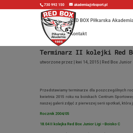
730 992 150
akademia@rbsport.pl
RED BOX Piłkarska Akademi
Kontakt
Terminarz II kolejki Red B
utworzone przez
|
kwi 14, 2015
|
Red Box Junior 
Przedstawiamy terminarze dla poszczególnych roczn
kwietnia 2015 roku na boiskach Centrum Sportowe
naszej galerii zdjęć z pierwszej serii spotkań, która
Rocznik 2004/05
18.04 II kolejka Red Box Junior Ligi –Boisko C