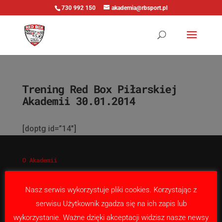
730 992 150
akademia@rbsport.pl
Trening Red Box Piłarskiej
Akademii 30.01.2014
[doptg id=”14″]
O Akademii
Nabór
Nasza misja
Nasz serwis wykorzystuje pliki cookies. Korzystając z
Kontakt
serwisu Użytkownik zgadza się na ich zapis lub
wykorzystanie. Ważne dzięki akceptacji widzisz nasze newsy