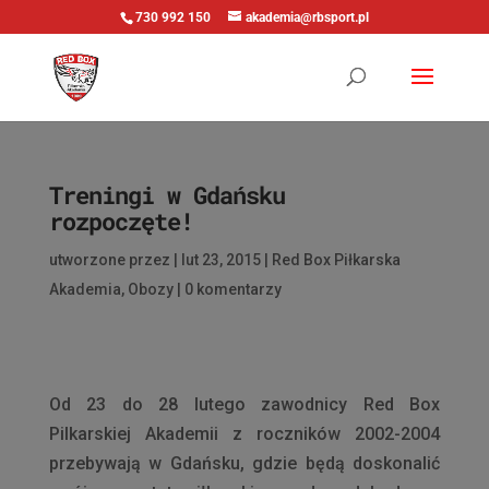
730 992 150
akademia@rbsport.pl
Treningi w Gdańsku
rozpoczęte!
utworzone przez
|
lut 23, 2015
|
Red Box Piłkarska
Akademia
,
Obozy
|
0 komentarzy
Od 23 do 28 lutego zawodnicy Red Box
Pilkarskiej Akademii z roczników 2002-2004
przebywają w Gdańsku, gdzie będą doskonalić