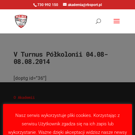
730 992 150
akademia@rbsport.pl
V Turnus Półkolonii 04.08-
08.08.2014
[doptg id=”36″]
O Akademii
Nabór
Nasza misja
Nasz serwis wykorzystuje pliki cookies. Korzystając z
Kontakt
serwisu Użytkownik zgadza się na ich zapis lub
wykorzystanie. Ważne dzięki akceptacji widzisz nasze newsy