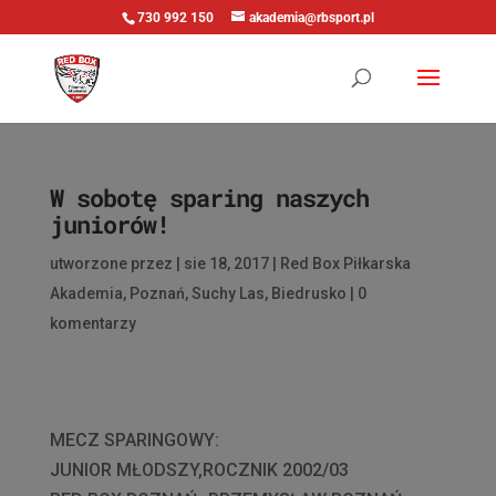
730 992 150
akademia@rbsport.pl
W sobotę sparing naszych
juniorów!
utworzone przez
|
sie 18, 2017
|
Red Box Piłkarska
Akademia
,
Poznań
,
Suchy Las
,
Biedrusko
|
0
komentarzy
MECZ SPARINGOWY:
JUNIOR MŁODSZY,ROCZNIK 2002/03