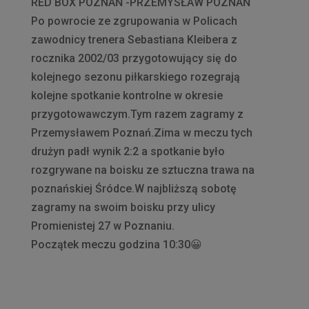
RED BOX POZNAŃ -PRZEMYSŁAW POZNAŃ
Po powrocie ze zgrupowania w Policach
zawodnicy trenera Sebastiana Kleibera z
rocznika 2002/03 przygotowujący się do
kolejnego sezonu piłkarskiego rozegrają
kolejne spotkanie kontrolne w okresie
przygotowawczym.Tym razem zagramy z
Przemysławem Poznań.Zima w meczu tych
drużyn padł wynik 2:2 a spotkanie było
rozgrywane na boisku ze sztuczna trawa na
poznańskiej Śródce.W najbliższą sobotę
zagramy na swoim boisku przy ulicy
Promienistej 27 w Poznaniu.
Początek meczu godzina 10:30
😀