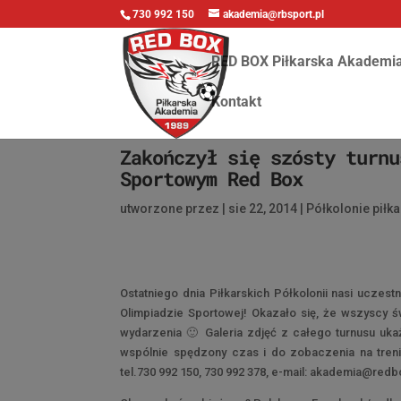
730 992 150
akademia@rbsport.pl
RED BOX Piłkarska Akademi
Kontakt
Zakończył się szósty turnu
Sportowym Red Box
utworzone przez
|
sie 22, 2014
|
Półkolonie piłka
Ostatniego dnia Piłkarskich Półkolonii nasi uczestni
Olimpiadzie Sportowej! Okazało się, że wszyscy św
wydarzenia 🙂 Galeria zdjęć z całego turnusu uka
wspólnie spędzony czas i do zobaczenia na treni
tel.730 992 150, 730 992 378, e-mail: akademia@redb