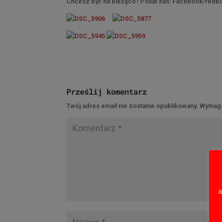
Chcesz być na bieżąco? Polub nas: Facebook/redbo
Prześlij komentarz
Twój adres email nie zostanie opublikowany.
Wymaga
a