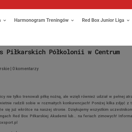
a
Harmonogram Treningów
Red Box Junior Liga
s Piłkarskich Półkolonii w Centrum
rskie
|
0 komentarzy
cy nie tylko trenowali piłkę nożną, ale wzięli również udział w pełnej atra
ietnie radzili sobie w rozmaitych konkurencjach! Poniżej kilka zdjęć z 
że się już wkrótce na naszej stronie. Dziękujemy wszystkim uczestniko
ngach Red Box Piłkarskiej Akademii lub… na feriach zimowych! Informa
oxsport.pl