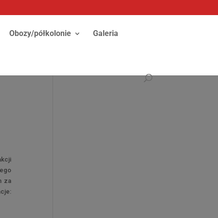
Obozy/półkolonie
Galeria
kcji
tego
m za
cje: