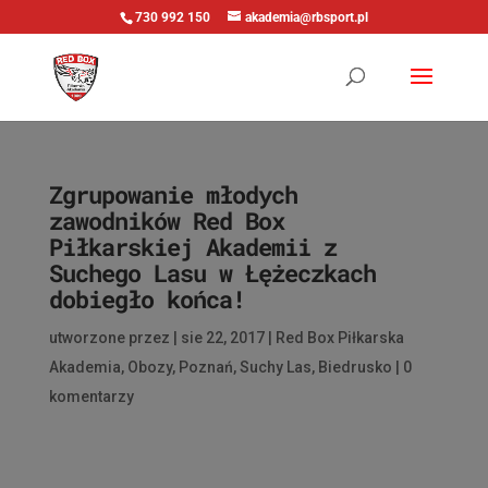
730 992 150
akademia@rbsport.pl
Zgrupowanie młodych
zawodników Red Box
Piłkarskiej Akademii z
Suchego Lasu w Łężeczkach
dobiegło końca!
utworzone przez
|
sie 22, 2017
|
Red Box Piłkarska
Akademia
,
Obozy
,
Poznań
,
Suchy Las
,
Biedrusko
|
0
komentarzy