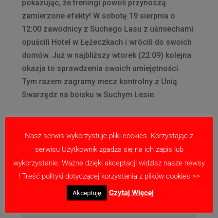
pokazując, że treningi powoli przynoszą
zamierzone efekty! W sobotę 19 sierpnia o
12:00 zawodnicy z Suchego Lasu z uśmiechami
opuścili Hotel w Łężeczkach i wrócili do swoich
domów. Już w najbliższy wtorek (22.09) kolejna
okazja to sprawdzenia swoich umiejętności.
Tym razem zagramy mecz kontrolny z Unią
Swarzędz na boisku w Suchym Lesie.
Nasz serwis wykorzystuje pliki cookies. Korzystając z
serwisu Użytkownik zgadza się na ich zapis lub
wykorzystanie. Ważne dzięki akceptacji widzisz nasze newsy
Prześlij komentarz
! Treść polityki dotyczącej korzystania z plików cookies >>
Twój adres email nie zostanie opublikowany.
Czytaj Więcej
Akceptuję
Wymagane pola są oznaczone
*