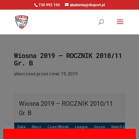
730 992 150
akademia@rbsport.pl
Wiosna 2019 – ROCZNIK 2010/11
Gr. B
utworzone przez
|
mar 19, 2019
Wiosna 2019 – ROCZNIK 2010/11
Gr. B
Data
Mecz
Czas/Wyniki
League
Sezon
Match Day
No data available in table