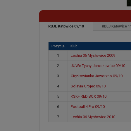
RBJL Katowice 09/10
RBLJ Katowice 1
Pozycja
Klub
1
Lechia 06 Mysłowice 2009
2
JUWe Tychy-Jaroszowice 09/10
3
Ciężkowianka Jaworzno 09/10
4
Solavia Grojec 09/10
5
KSKF RED BOX 09/10
6
Football 4 Pro 09/10
7
Lechia 06 Mysłowice 2010