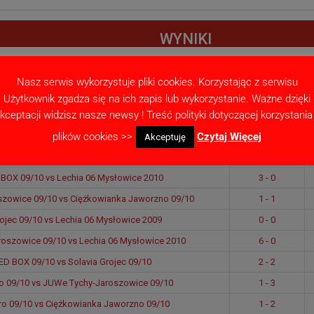
WYNIKI
 2011/12
RBJL Katowice 2014/15
Nasz serwis wykorzystuje pliki cookies. Korzystając z serwisu
Użytkownik zgadza się na ich zapis lub wykorzystanie. Ważne dzięki
kceptacji widzisz nasze newsy ! Treść polityki dotyczącej korzystania
Mecz
Czas/Wyniki
plików cookies >>
Czytaj Więcej
oszowice 09/10 vs Lechia 06 Mysłowice 2009
1 - 0
Akceptuję
jec 09/10 vs Ciężkowianka Jaworzno 09/10
1 - 1
BOX 09/10 vs Lechia 06 Mysłowice 2010
3 - 0
zowice 09/10 vs Ciężkowianka Jaworzno 09/10
1 - 1
rojec 09/10 vs Lechia 06 Mysłowice 2009
0 - 0
oszowice 09/10 vs Lechia 06 Mysłowice 2010
6 - 0
D BOX 09/10 vs Solavia Grojec 09/10
2 - 2
ro 09/10 vs JUWe Tychy-Jaroszowice 09/10
1 - 3
Pro 09/10 vs Ciężkowianka Jaworzno 09/10
1 - 2