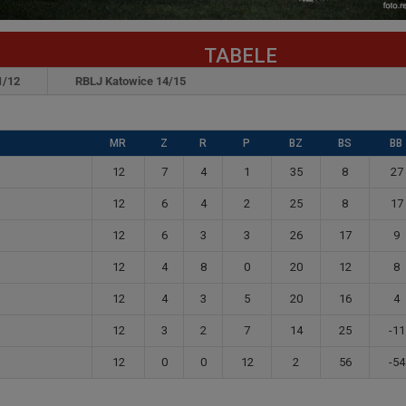
TABELE
1/12
RBLJ Katowice 14/15
MR
Z
R
P
BZ
BS
BB
12
7
4
1
35
8
27
12
6
4
2
25
8
17
12
6
3
3
26
17
9
12
4
8
0
20
12
8
12
4
3
5
20
16
4
12
3
2
7
14
25
-11
12
0
0
12
2
56
-54