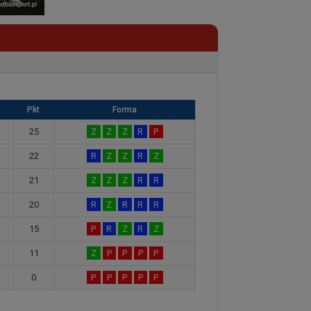
Pkt
Forma
25
Z
Z
Z
R
P
22
R
Z
Z
R
Z
21
Z
Z
Z
R
R
20
R
Z
R
R
R
15
P
R
Z
R
Z
11
Z
P
P
P
P
0
P
P
P
P
P