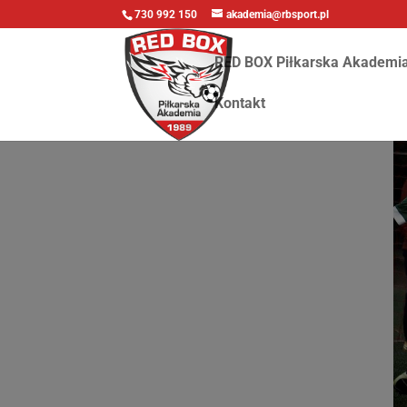
730 992 150
akademia@rbsport.pl
RED BOX Piłkarska Akademi
Kontakt