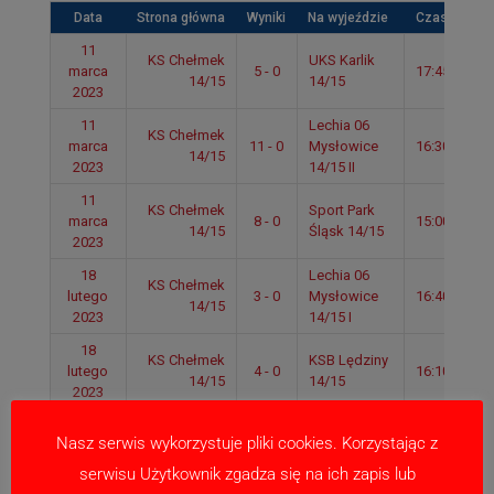
Data
Strona główna
Wyniki
Na wyjeździe
Czas
11
KS Chełmek
UKS Karlik
marca
5 - 0
17:45
14/15
14/15
2023
11
Lechia 06
KS Chełmek
marca
11 - 0
Mysłowice
16:30
14/15
2023
14/15 II
11
KS Chełmek
Sport Park
marca
8 - 0
15:00
14/15
Śląsk 14/15
2023
18
Lechia 06
KS Chełmek
lutego
3 - 0
Mysłowice
16:40
14/15
2023
14/15 I
18
KS Chełmek
KSB Lędziny
lutego
4 - 0
16:10
14/15
14/15
2023
18
KS Chełmek
Solavia
Nasz serwis wykorzystuje pliki cookies. Korzystając z
lutego
2 - 0
14:40
14/15
Grojec 14/15
2023
serwisu Użytkownik zgadza się na ich zapis lub