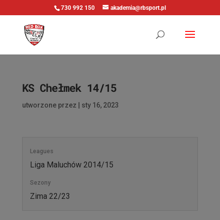
730 992 150
akademia@rbsport.pl
KS Chełmek 14/15
utworzone przez
|
sty 16, 2023
Leagues
Liga Maluchów 2014/15
Sezony
Zima 22/23