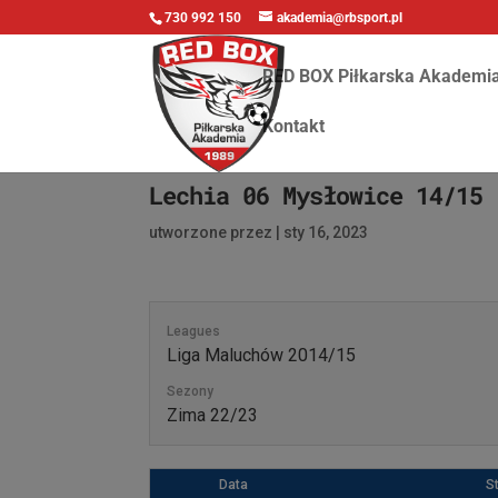
730 992 150
akademia@rbsport.pl
RED BOX Piłkarska Akademi
Kontakt
Lechia 06 Mysłowice 14/15 
utworzone przez
|
sty 16, 2023
Leagues
Liga Maluchów 2014/15
Sezony
Zima 22/23
Data
S