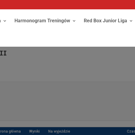
a
Harmonogram Treningów
Red Box Junior Liga
II
trona główna
Wyniki
Na wyjeździe
Cza