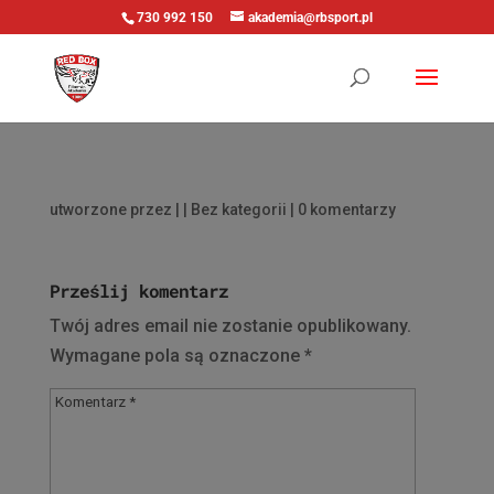
730 992 150
akademia@rbsport.pl
utworzone przez
|
| Bez kategorii |
0 komentarzy
Prześlij komentarz
Twój adres email nie zostanie opublikowany.
Wymagane pola są oznaczone
*