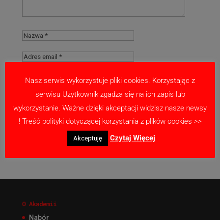
Nasz serwis wykorzystuje pliki cookies. Korzystając z
serwisu Użytkownik zgadza się na ich zapis lub
Zapamiętaj moje dane w tej przeglądarce
wykorzystanie. Ważne dzięki akceptacji widzisz nasze newsy
podczas pisania kolejnych komentarzy.
! Treść polityki dotyczącej korzystania z plików cookies >>
Czytaj Więcej
Akceptuję
O Akademii
Nabór